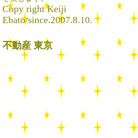
Copy right Keiji
Ebato/since.2007.8.10.
不動産 東京