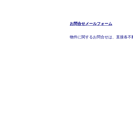
お問合せメールフォーム
物件に関するお問合せは、直接各不