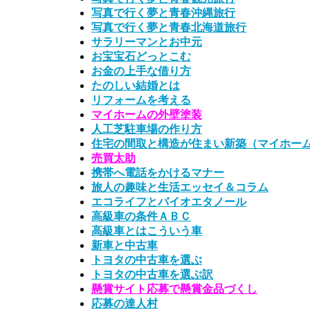
写真で行く夢と青春沖縄旅行
写真で行く夢と青春北海道旅行
サラリーマンとお中元
お宝宝石どっとこむ
お金の上手な借り方
たのしい結婚とは
リフォームを考える
マイホームの外壁塗装
人工芝駐車場の作り方
住宅の間取と構造が住まい新築（マイホー
売買太助
携帯へ電話をかけるマナー
旅人の趣味と生活エッセイ＆コラム
エコライフとバイオエタノール
高級車の条件ＡＢＣ
高級車とはこういう車
新車と中古車
トヨタの中古車を選ぶ
トヨタの中古車を選ぶ訳
懸賞サイト応募で懸賞金品づくし
応募の達人村