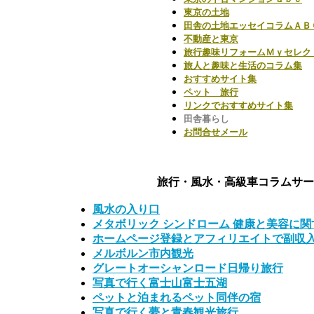
東京の土地
田舎の土地エッセイコラムＡＢ
不動産と東京
旅行趣味リフォームＭｙセレク
旅人と趣味と生活のコラム集
おすすめサイト集
ペット 旅行
リンクでおすすめサイト集
田舎暮らし
お問合せメール
旅行・風水・高級車コラムサー
風水の入り口
メタボリック シンドローム 健康と美容に
ホームページ登録とアフィリエイトで副収
メルボルン市内観光
グレートオーシャンロード日帰り旅行
写真で行く富士山富士五湖
ペットと泊まれるペット同伴の宿
写真で行く夢と青春観光旅行