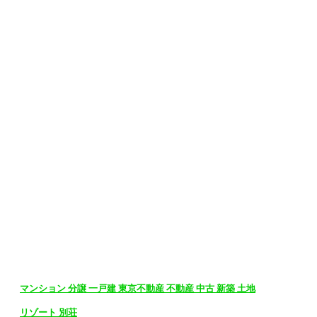
マンション 分譲 一戸建 東京不動産 不動産 中古 新築 土地
リゾート 別荘