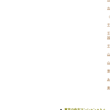
千
千
山
東京の中古マンションａｂｃ